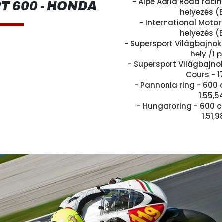
- Alpe Adria Road raci
 600 - HONDA
helyezés (
- International Motor
helyezés (
- Supersport Világbajnok
hely /1 
- Supersport Világbajn
Cours - 1
- Pannonia ring - 600 
1.55,
- Hungaroring - 600 c
1.51,