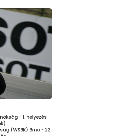
okság - 1. helyezés
ok)
ság (WSBK) Brno - 22.