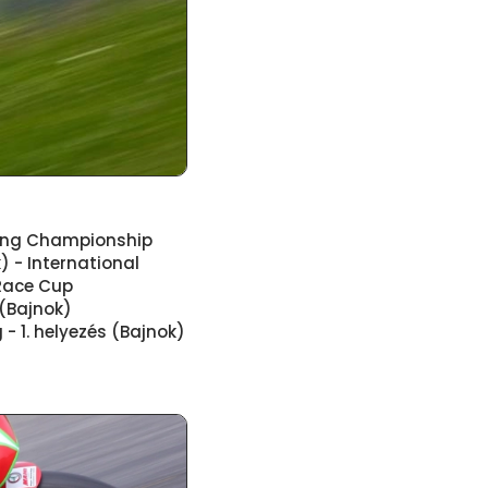
cing Championship
k) - International
Race Cup
s (Bajnok)
- 1. helyezés (Bajnok)