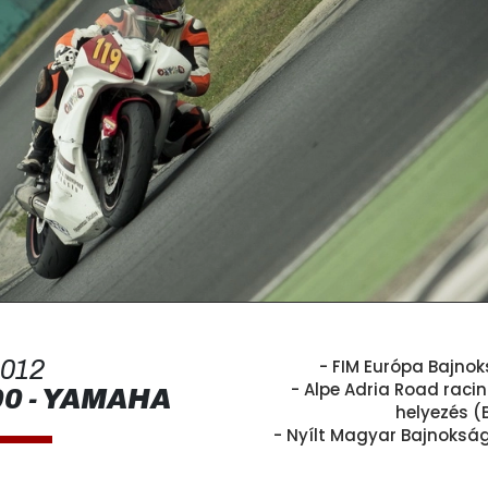
012
- FIM Európa Bajnoks
- Alpe Adria Road raci
0 - YAMAHA
helyezés (
- Nyílt Magyar Bajnokság 