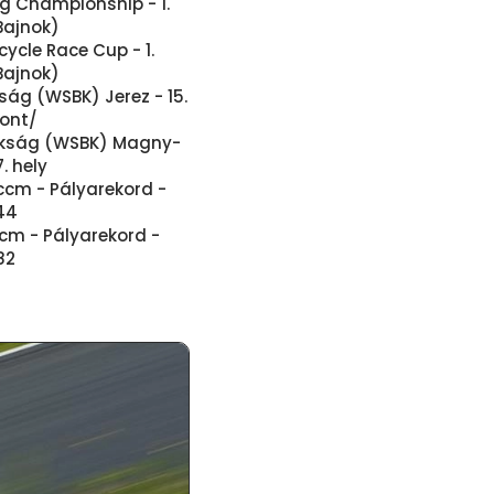
ng Championship - 1.
Bajnok)
cycle Race Cup - 1.
Bajnok)
ság (WSBK) Jerez - 15.
pont/
okság (WSBK) Magny-
7. hely
ccm - Pályarekord -
544
cm - Pályarekord -
982