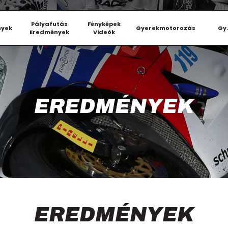
Pályafutás
Fényképek
nyek
Gyerekmotorozás
Gy.
Eredmények
Videók
EREDMÉNYEK
EREDMÉNYEK