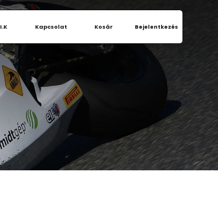
I.K
Kapcsolat
Kosár
Bejelentkezés