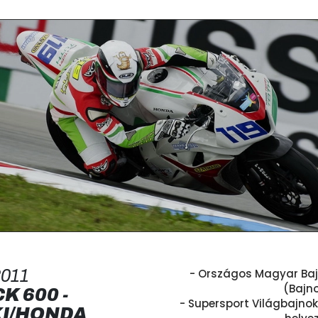
011
- Országos Magyar Bajn
(Bajn
K 600 -
- Supersport Világbajnok
I/HONDA