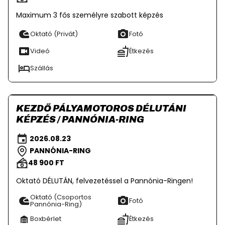
Maximum 3 fős személyre szabott képzés
Oktató (Privát)
Fotó
Videó
Étkezés
Szállás
KEZDŐ PÁLYAMOTOROS DÉLUTÁNI
KÉPZÉS / PANNÓNIA-RING
2026.08.23
PANNÓNIA-RING
48 900 FT
Oktató DÉLUTÁN, felvezetéssel a Pannónia-Ringen!
Oktató (Csoportos
Fotó
Pannónia-Ring)
Boxbérlet
Étkezés