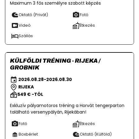
Maximum 3 fős személyre szabott képzés
Oktató (Privát)
Fotó
Videó
Étkezés
Szállás
KÜLFÖLDI TRÉNING - RIJEKA /
GROBNIK
2026.08.28-2026.08.30
RIJEKA
549 € -TÓL
Exkluzív pályamotoros tréning a Horvát tengerparton
található versenypályán, Rijekában!
Fotó
Étkezés
Boxbérlet
Oktató (Külföld)