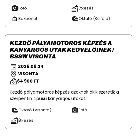
Fotó
Étkezés
Boxbérlet
Oktató (Külföld)
KEZDŐ PÁLYAMOTOROS KÉPZÉS A
KANYARGÓS UTAK KEDVELŐINEK /
BSSW VISONTA
2026.09.24
VISONTA
64 900 FT
Kezdő pályamotoros képzés azoknak akik szeretik a
szerpentin típusú kanyargós utakat.
Oktató (Visonta)
Fotó
Étkezés