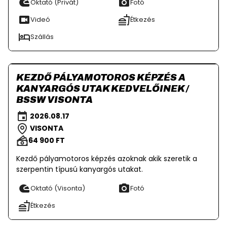
Oktató (Privát)
Fotó
Videó
Étkezés
Szállás
KEZDŐ PÁLYAMOTOROS KÉPZÉS A
KANYARGÓS UTAK KEDVELŐINEK /
BSSW VISONTA
2026.08.17
VISONTA
64 900 FT
Kezdő pályamotoros képzés azoknak akik szeretik a
szerpentin típusú kanyargós utakat.
Oktató (Visonta)
Fotó
Étkezés