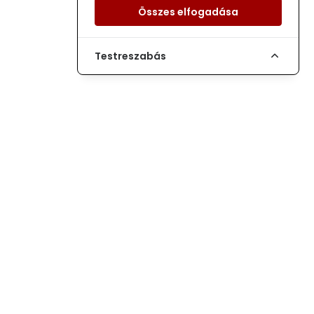
Összes elfogadása
Testreszabás
MOTOROS OKTATÁS KICSIKNEK ÉS NAGYOKNAK
Telefon:
+36705331082