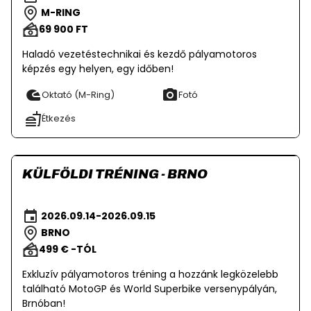
M-RING
69 900 FT
Haladó vezetéstechnikai és kezdő pályamotoros
képzés egy helyen, egy időben!
Oktató (M-Ring)
Fotó
Étkezés
KÜLFÖLDI TRÉNING - BRNO
2026.09.14-2026.09.15
BRNO
499 € -TÓL
Exkluzív pályamotoros tréning a hozzánk legközelebb
található MotoGP és World Superbike versenypályán,
Brnóban!