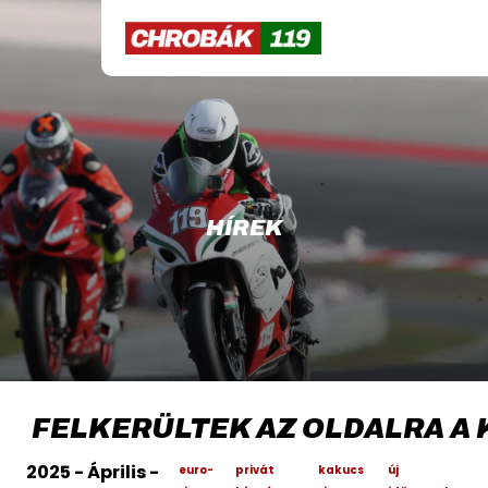
HÍREK
FELKERÜLTEK AZ OLDALRA A 
2025 - Április -
euro-
privát
kakucs
új