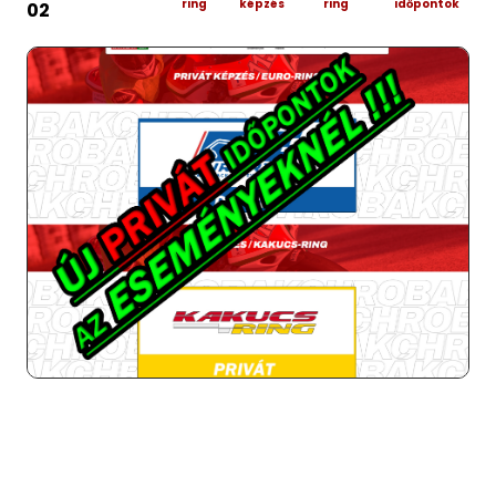
ring
képzés
ring
időpontok
02